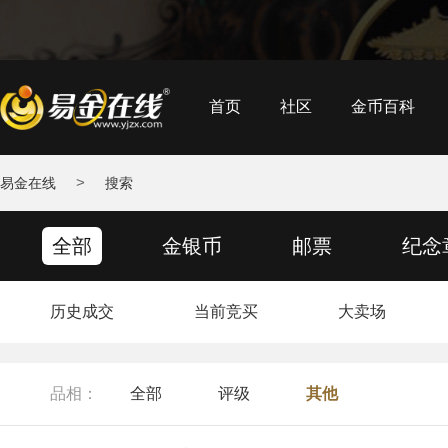
首页
社区
金币百科
>
易金在线
搜索
全部
金银币
邮票
纪念
历史成交
当前竞买
大卖场
品相：
全部
评级
其他