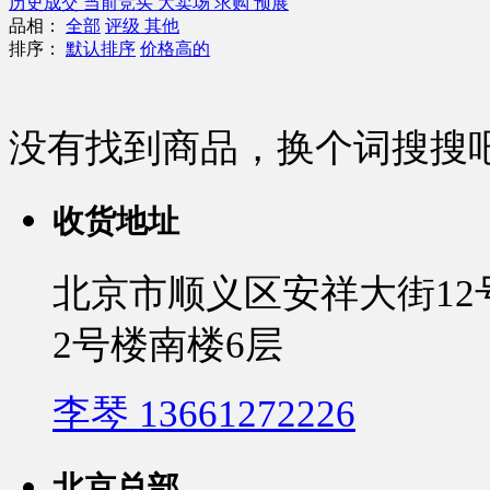
历史成交
当前竞买
大卖场
求购
预展
品相：
全部
评级
其他
排序：
默认排序
价格高的
没有找到商品，换个词搜搜
收货地址
北京市顺义区安祥大街1
2号楼南楼6层
李琴 13661272226
北京总部