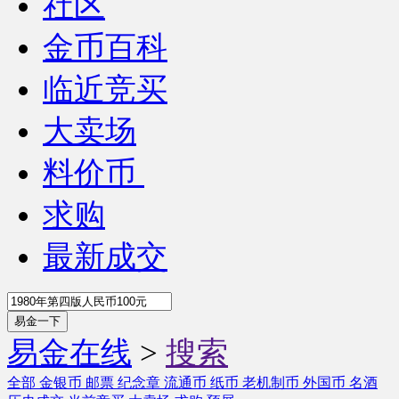
社区
金币百科
临近竞买
大卖场
料价币
求购
最新成交
易金在线
>
搜索
全部
金银币
邮票
纪念章
流通币
纸币
老机制币
外国币
名酒