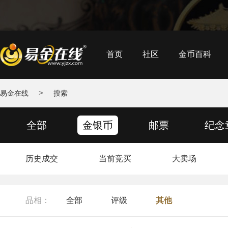
首页
社区
金币百科
>
易金在线
搜索
全部
金银币
邮票
纪念
历史成交
当前竞买
大卖场
品相：
全部
评级
其他