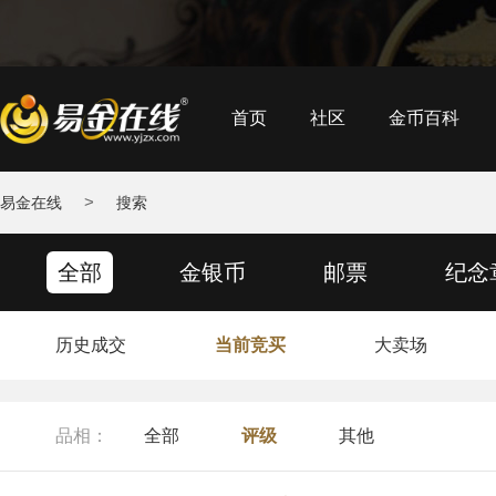
首页
社区
金币百科
>
易金在线
搜索
全部
金银币
邮票
纪念
历史成交
当前竞买
大卖场
品相：
全部
评级
其他