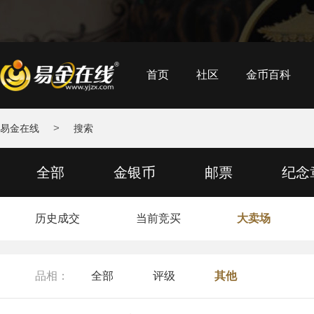
首页
社区
金币百科
>
易金在线
搜索
全部
金银币
邮票
纪念
历史成交
当前竞买
大卖场
品相：
全部
评级
其他