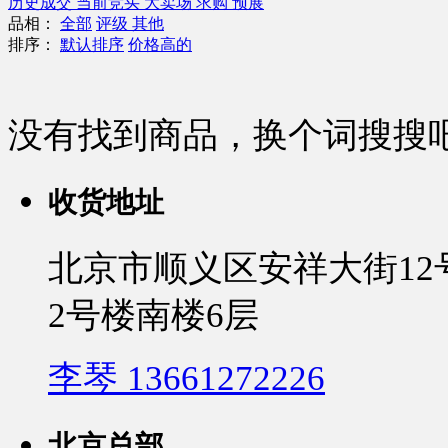
历史成交
当前竞买
大卖场
求购
预展
品相：
全部
评级
其他
排序：
默认排序
价格高的
没有找到商品，换个词搜搜
收货地址
北京市顺义区安祥大街1
2号楼南楼6层
李琴 13661272226
北京总部