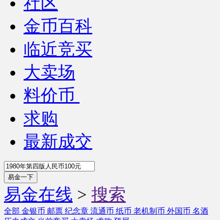
社区
金币百科
临近竞买
大卖场
料价币
求购
最新成交
易金在线
>
搜索
全部
金银币
邮票
纪念章
流通币
纸币
老机制币
外国币
名酒