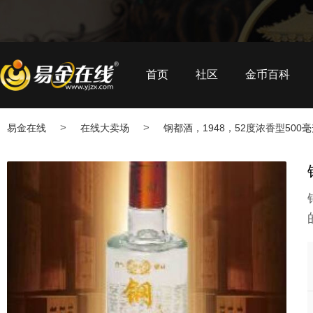
首页
社区
金币百科
>
>
易金在线
在线大卖场
钢都酒，1948，52度浓香型500
钢