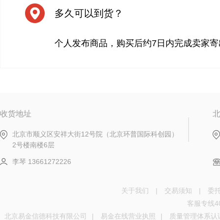
多久可以到货？
个人发布商品，购买后约7日内完成卖家寄
收货地址
北京市顺义区安祥大街12号院（北京环普国际科创园）
2号楼南楼6层
李琴 13661272226
关于我们
|
交易须知
|
委
客服专线40
北京易金信德科技有限公司
|
易金在线营业执照
|
质量管理体系认