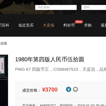
币百科
临近竞买
大卖场
料价币
求购
最
伍拾圆
1980年第四版人民币伍拾圆
PMG 67 四版币王，CS99497523，天蓝冠，品
¥3700
成交价格：
产品编号：
KH000757
成交时间：
2019-01-04 20:46: