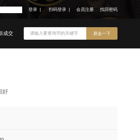
登录 |
扫码登录 |
会员注册
找回密码
新成交
相好
40