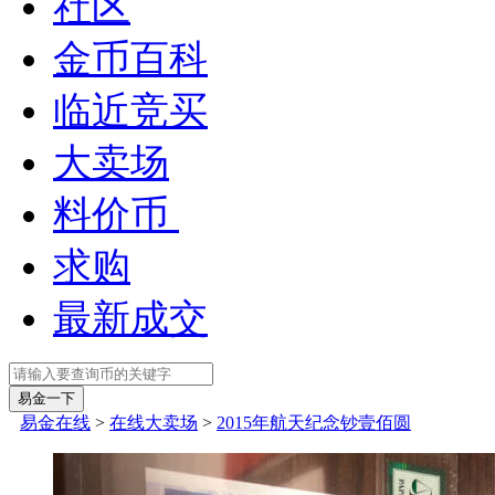
社区
金币百科
临近竞买
大卖场
料价币
求购
最新成交
易金在线
>
在线大卖场
>
2015年航天纪念钞壹佰圆