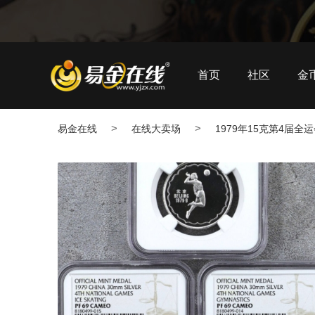
首页
社区
金
>
>
易金在线
在线大卖场
1979年15克第4届全