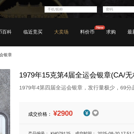
币百科
临近竞买
大卖场
料价币
求购
最
运会银章
1979年15克第4届全运会银章(CA/无
1979年4第四届全运会银章，发行量极少，69分
¥2900
成交价格：
产品编号：
KH079125
成交时间：
2025-08-20 17:51: