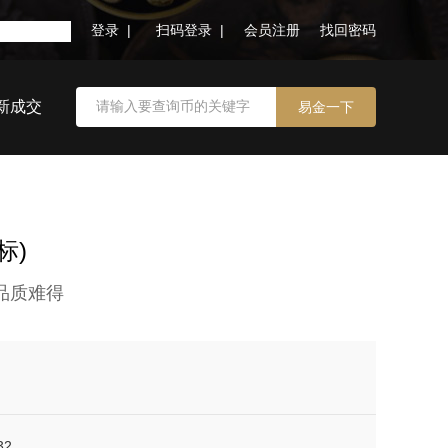
登录 |
扫码登录 |
会员注册
找回密码
新成交
标)
品质难得
32