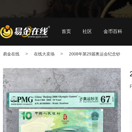
首页
社区
金币百科
>
>
易金在线
在线大卖场
2008年第29届奥运会纪念钞