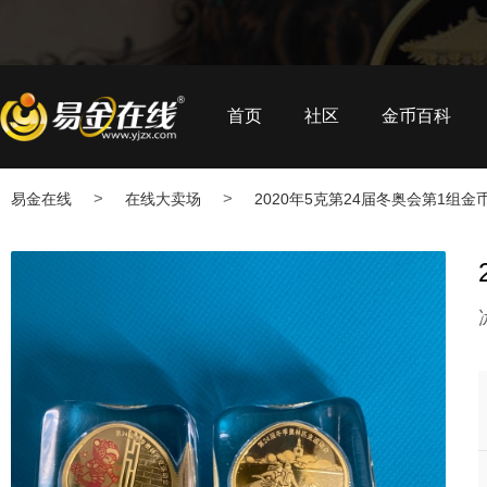
首页
社区
金币百科
>
>
易金在线
在线大卖场
2020年5克第24届冬奥会第1组金