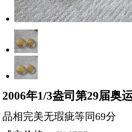
2006年1/3盎司第29届
品相完美无瑕疵等同69分