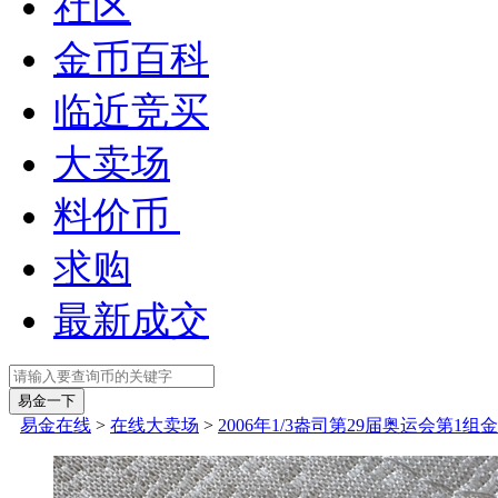
社区
金币百科
临近竞买
大卖场
料价币
求购
最新成交
易金在线
>
在线大卖场
>
2006年1/3盎司第29届奥运会第1组