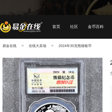
首页
社区
金币百科
>
>
易金在线
在线大卖场
2024年30克熊猫银币