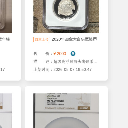
童年银
2020年加拿大白头鹰银币
自主上传
¥ 2000
售 价：
描 述：超级高浮雕白头鹰银币1盎司 原盒证书
17
上架时间：2026-08-07 18:50:47