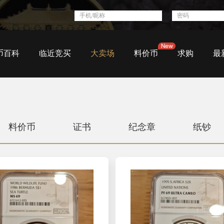
币百科
临近竞买
大卖场
料价币
求购
最
料价币
证书
纪念章
纸钞