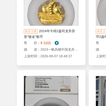
2024年乍得2盎司龙舟异
自主上传
自主上
形"镀金"银币
币2盎
¥ 3300
售 价：
售 
描 述：2024一帆风顺中国龙舟龙船2盎司镀金银币NGC70 发行399枚
上架时间：2026-08-07 18:48:37
上架时间：