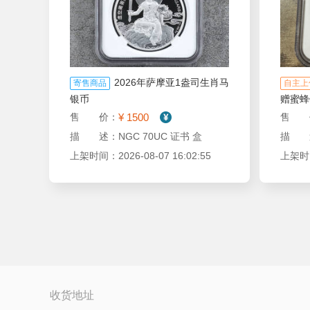
2026年萨摩亚1盎司生肖马
寄售商品
自主上
银币
赠蜜蜂
¥ 1500
售 价：
售 
描 述：NGC 70UC 证书 盒
上架时间：2026-08-07 16:02:55
上架时间：
收货地址