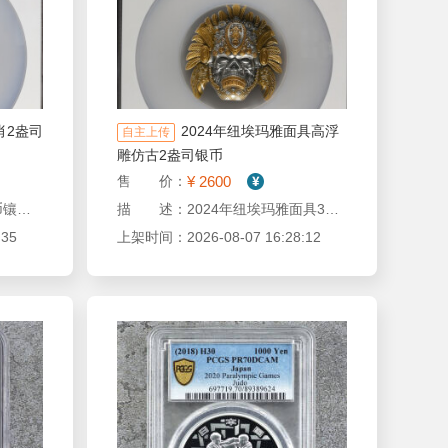
肖2盎司
2024年纽埃玛雅面具高浮
自主上传
雕仿古2盎司银币
¥ 2600
售 价：
描 述：马年生肖2盎司银币镶嵌翡翠
描 述：2024年纽埃玛雅面具3D立体高浮雕仿古2盎司银币 原盒证书
35
上架时间：2026-08-07 16:28:12