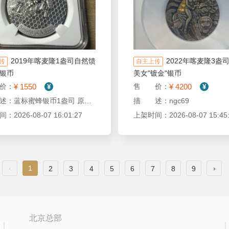
2019年喀麦隆1盎司自然馈
2022年喀麦隆3盎
传
自主上传
银币
美女"镀金"银币
¥ 1550
¥ 4200
价：
售 价：
描 述：蓝标蜜蜂银币1盎司 原盒证书
描 述：ngc69
2026-08-07 16:01:27
上架时间：2026-08-07 15:45:
‹
1
›
2
3
4
5
6
7
8
9
北京总部