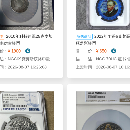
2010年科特迪瓦25克麦加
2022年乍得6克梵
传
寄售商品
南仿古银币
瓶盖彩银币
¥ 1900
¥ 650
价：
售 价：
描 述：NGC69克劳斯获奖币最佳创意币，麦加的方向1500中非法郎，有盒证，证书无号，无配件勺子，超大评级盒，个人收集所见即所得，品质有评级公司和分数为保证。
描 述：NGC 70UC 证书 
2026-08-07 16:26:08
上架时间：2026-08-07 16:16: