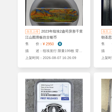
2023年纽埃2盎司异形千里
自主上传
自主上
江山图滑板仿古银币
朝圣思
¥ 2950
售 价：
售 
描 述：纽埃发行 限量199枚 背面滑板 原盒证书 千里江山图2盎司银币
上架时间：2026-08-07 16:26:09
上架时间：