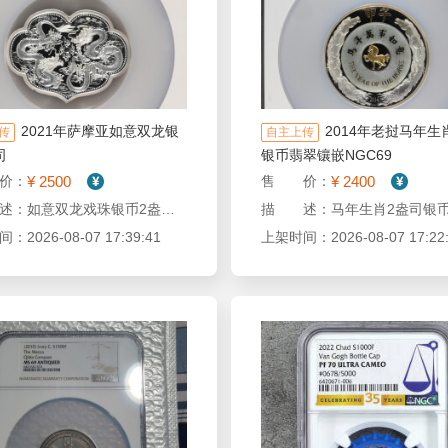
2021年萨摩亚如意双龙银
2014年老挝马年生
传
自主上传
司
银币翡翠镶嵌NGC69
¥ 2500
¥ 2400
价：
售 价：
描 述：如意双龙戏珠银币2盎司 市场少见 原盒证书
2026-08-07 17:39:41
上架时间：2026-08-07 17:22: