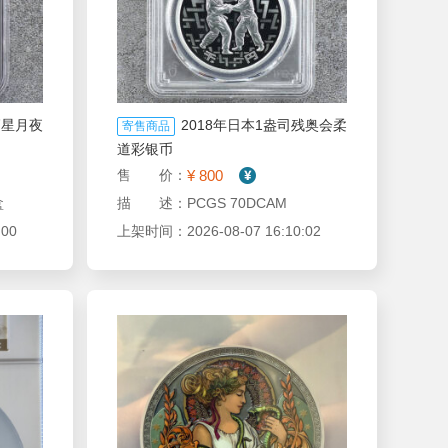
高星月夜
2018年日本1盎司残奥会柔
寄售商品
道彩银币
¥ 800
售 价：
盒
描 述：PCGS 70DCAM
00
上架时间：2026-08-07 16:10:02