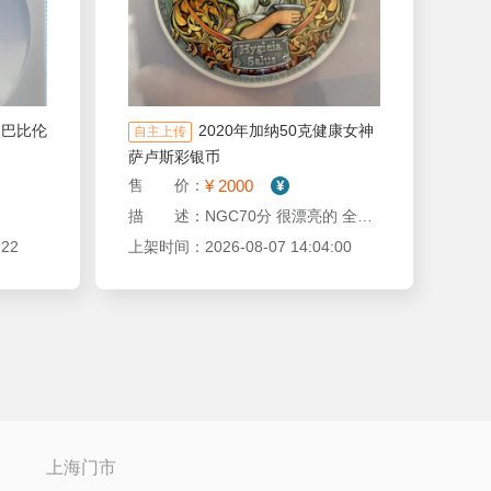
司巴比伦
2020年加纳50克健康女神
自主上传
萨卢斯彩银币
¥ 2000
售 价：
描 述：NGC70分 很漂亮的 全套都有
22
上架时间：2026-08-07 14:04:00
上海门市